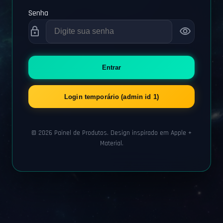
Senha
lock
visibility
Entrar
Login temporário (admin id 1)
© 2026 Painel de Produtos. Design inspirado em Apple +
Material.